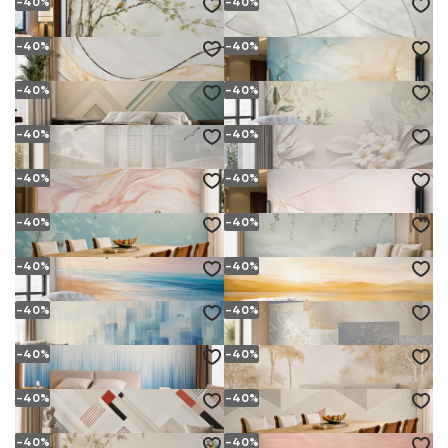
-40%
-40%
KWIATY MAGNOLII BEŻOWE NA MGLISTYM KRAJOBRAZIE
ZWISAJĄCE LIŚCIE EUKALIPTUSA PASTELOWE DELIKATNE DO SYPIALNI
od
19.
zł
od
19.
zł
(36.
zł)
(36.
zł)
58
58
94
94
-40%
-40%
PTAKI NA GAŁĘZI BRZOZY WE MGLISTEJ LEŚNEJ SCENERII
BIAŁY MARMUR Z GEOMETRYCZNYMI LINIAMI NOWOCZESNA ELEGANCJA
od
19.
zł
od
19.
zł
(36.
zł)
(36.
zł)
58
58
94
94
-40%
-40%
BIAŁY MARMUR ZE ZŁOTĄ FALĄ NOWOCZESNA ABSTRAKCJA DO SALONU
ABSTRAKCYJNY MARMUR BŁĘKITNY ZE ZŁOTYMI ŻYŁKAMI ELEGANCKI
od
19.
zł
od
19.
zł
(36.
zł)
(36.
zł)
58
58
94
94
-40%
-40%
GEOMETRYCZNE PANELE BEŻOWO BŁĘKITNE ZE ZŁOTYMI AKCENTAMI
DELIKATNE LIŚCIE I GAŁĄZKI BEŻOWO ZIELONE W STYLU BOTANICZNYM
od
19.
zł
od
19.
zł
(36.
zł)
(36.
zł)
58
58
94
94
-40%
-40%
PAŁAC W CHMURACH Z MEWAMI JASNA SURREALISTYCZNA ELEGANCJA
KWIATY I LIŚCIE 3D BEŻOWE SUBTELNE DO ELEGANCKIEGO WNĘTRZA
od
19.
zł
od
19.
zł
(36.
zł)
(36.
zł)
58
58
94
94
-40%
-40%
MARMUR BIAŁO RÓŻOWY ZE ZŁOTYMI ŻYŁKAMI DO SYPIALNI
GEOMETRYCZNY MARMUR PUDROWY RÓŻ ZE ZŁOTYMI LINIAMI
od
19.
zł
od
19.
zł
(36.
zł)
(36.
zł)
58
58
94
94
-40%
-40%
DMUCHAWCE NA BŁĘKITNYM TLE DELIKATNA ROŚLINNA DO SYPIALNI
ZWISAJĄCE GAŁĄZKI Z BIAŁYMI KWIATAMI WE MGLE PASTELOWA
od
19.
zł
od
19.
zł
(36.
zł)
(36.
zł)
58
58
94
94
-40%
-40%
SPOKOJNA PLAŻA O WSCHODZIE SŁOŃCA Z LECĄCYMI PTAKAMI
ZŁOCISTY KRAJOBRAZ JEZIORA O ŚWICIE W DELIKATNYCH PASTELACH
od
19.
zł
od
19.
zł
(36.
zł)
(36.
zł)
58
58
94
94
-40%
-40%
ABSTRAKCYJNE SZKLANE BRYŁY BŁĘKITNE NOWOCZESNA DO BIURA
ORNAMENT PAISLEY BEŻOWO NIEBIESKI ELEGANCKI WZÓR PATCHWORKOWY
od
19.
zł
od
19.
zł
(36.
zł)
(36.
zł)
58
58
94
94
-40%
-40%
ABSTRAKCYJNE NIEBIESKIE SMUGI ŚWIETLNE NOWOCZESNY GRADIENT
LEŚNY PEJZAŻ W BEŻOWYCH TONACH SPOKOJNA I ELEGANCKA
od
19.
zł
od
19.
zł
(36.
zł)
(36.
zł)
58
58
94
94
-40%
-40%
GEOMETRYCZNA BEŻOWA Z CZERWIENIĄ I CZERNIĄ NOWOCZESNA ABSTRAKCJA
GEOMETRYCZNY WZÓR BEŻOWO SZARY Z PUDROWYM RÓŻEM NOWOCZESNA