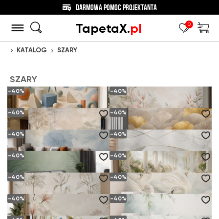
DARMOWA POMOC PROJEKTANTA
TapetaX.
pl
0
KATALOG
SZARY
STRONA GŁÓWNA
SZARY
-40%
-40%
-40%
-40%
GEOMETRYCZNE KSZTAŁTY I WZORY MATEMATYCZNE PASTELOWE NOWOCZESNE
DELIKATNE LIŚCIE PASTELOWE BEŻOWO RÓŻOWE DO SYPIALNI
od
19.
zł
od
19.
zł
(36.
zł)
(36.
zł)
58
58
94
94
-40%
-40%
DRZEWA W BEŻOWEJ MGLE Z MOTYWEM SŁOJÓW DREWNA
LIŚCIE MIŁORZĘBU BEŻOWO ZŁOTE NOWOCZESNA ELEGANCJA
od
19.
zł
od
19.
zł
(36.
zł)
(36.
zł)
58
58
94
94
-40%
-40%
ABSTRAKCYJNE SŁOJE DREWNA BEŻOWO BŁĘKITNE NOWOCZESNE
BIAŁY MARMUR Z GEOMETRYCZNYMI ZŁOTYMI LINIAMI NOWOCZESNA
od
19.
zł
od
19.
zł
(36.
zł)
(36.
zł)
58
58
94
94
-40%
-40%
LIŚCIE TROPIKALNE SZAŁWIOWE ZE ZŁOTĄ GEOMETRYCZNĄ SIATKĄ
ROMANTYCZNY KWIATOWY KRUŻGANEK Z BIAŁYMI KOLUMNAMI I BLUSZCZEM
od
19.
zł
od
19.
zł
(36.
zł)
(36.
zł)
58
58
94
94
-40%
-40%
DELIKATNE KWIATY BEŻOWE SZKIC BOTANICZNY DO ELEGANCKIEGO WNĘTRZA
BIAŁE ŁABĘDZIE NA SPOKOJNEJ WODZIE ELEGANCKA PASTELOWA
od
19.
zł
od
19.
zł
(36.
zł)
(36.
zł)
58
58
94
94