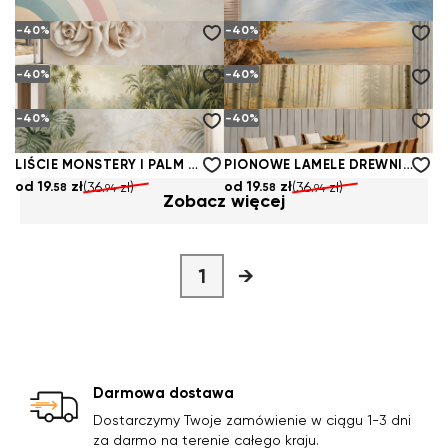
od
19.
zł
od
19.
zł
(36.
zł)
(36.
zł)
58
58
94
94
-40%
-40%
TĘCZOWY KOLOROWY CHMURY
DELIKATNE BIAŁE PIÓRA NA BŁĘKITNYM TLE DO ELEGANCKIEJ SYPIALNI
od
19.
zł
od
19.
zł
(36.
zł)
(36.
zł)
58
58
94
94
-40%
-40%
KREMOWE RÓŻE NA JASNYM TLE ROMANTYCZNA ELEGANCJA
PLAŻA WIDOK Z JASKINI O ZACHODZIE SŁOŃCA
od
19.
zł
od
19.
zł
(36.
zł)
(36.
zł)
58
58
94
94
-40%
-40%
TROPIKALNA DŻUNGLA NAD WODĄ ZIELONA I SPOKOJNA
BRZOZOWY LAS WE MGLE ZŁOTA JESIEŃ SPOKOJNY KRAJOBRAZ
od
19.
zł
od
19.
zł
(36.
zł)
(36.
zł)
58
58
94
94
LIŚCIE MONSTERY I PALM BEŻOWO ZIELONE ELEGANCKIE TROPIKALNE
PIONOWE LAMELE DREWNIANE JASNE NOWOCZESNA STRUKTURA ŚCIENNA
od
19.
zł
od
19.
zł
(36.
zł)
(36.
zł)
58
58
94
94
Zobacz więcej
1
→
Darmowa dostawa
Dostarczymy Twoje zamówienie w ciągu 1-3 dni
za darmo na terenie całego kraju.