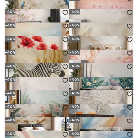
od
19.
zł
od
19.
zł
(36.
zł)
(36.
zł)
58
58
94
94
-40%
-40%
PAPUGI NA KWITNĄCYCH GAŁĘZIACH BEŻOWA ELEGANCKA ORIENTALNA
RÓŻOWE FLAMINGI NA SPOKOJNEJ WODZIE PASTELOWA
od
19.
zł
od
19.
zł
(36.
zł)
(36.
zł)
58
58
94
94
-40%
-40%
PASTELOWE MAGNOLIE NA GAŁĘZIACH DELIKATNA KWIATOWA
RÓŻE KREMOWO RÓŻOWE VINTAGE ROMANTYCZNA DO SYPIALNI
od
19.
zł
od
19.
zł
(36.
zł)
(36.
zł)
58
58
94
94
-40%
-40%
ABSTRAKCYJNA FALA W PASTELOWYM BŁĘKICIE I KREMIE
DELIKATNE PIÓRA BEŻOWE SUBTELNA DEKORACJA DO SYPIALNI
od
19.
zł
od
19.
zł
(36.
zł)
(36.
zł)
58
58
94
94
-40%
-40%
CZERWONE MAKI NA JASNYM TLE ROMANTYCZNA DO SALONU
PIÓRA BEŻOWO ZŁOTE NA JASNYM TLE SUBTELNA ELEGANCJA
od
19.
zł
od
19.
zł
(36.
zł)
(36.
zł)
58
58
94
94
-40%
-40%
ZŁOTE PIÓRA NA KREMOWYM TLE GLAMOUR DO ELEGANCKIEGO WNĘTRZA
KOTEK Z MOTYLEM I PASTELOWYMI PIWONIAMI DO POKOJU DZIECKA
od
19.
zł
od
19.
zł
(36.
zł)
(36.
zł)
58
58
94
94
-40%
-40%
ZEBRA CZARNO-BIAŁA PORTRET NA JASNYM TLE
JELENIE W MGLISTYM LESIE O PORANKU SPOKOJNA NATURALNA SCENERIA
od
19.
zł
od
19.
zł
(36.
zł)
(36.
zł)
58
58
94
94
-40%
-40%
DELIKATNE PIÓRA BEŻOWE SUBTELNA DO SYPIALNI
LIŚCIE TROPIKALNE I BIAŁE KWIATY W PASTELOWEJ DŻUNGLI
od
19.
zł
od
19.
zł
(36.
zł)
(36.
zł)
58
58
94
94
-40%
-40%
PASTELOWE LIŚCIE TROPIKALNE ZIELONO-FIOLETOWE DO SYPIALNI I SALONU
SUBTELNE LIŚCIE I PAPROCIE BEŻOWE W STYLU BOTANICZNYM
od
19.
zł
od
19.
zł
(36.
zł)
(36.
zł)
58
58
94
94
-40%
-40%
TROPIKALNE LIŚCIE I PALMY W BEŻOWYCH PASTELACH]
DRZEWA WE MGLE BEŻOWO NIEBIESKA ABSTRAKCJA DO SALONU
od
19.
zł
od
19.
zł
(36.
zł)
(36.
zł)
58
58
94
94
-40%
-40%
DŁONIE W CHMURACH BEŻOWA INSPIROWANA KLASYCZNYM FRESKIEM
ABSTRAKCJA PASTELOWA NIEBIESKO BRZOSKWINIOWA DO NOWOCZESNEGO WNĘTRZA