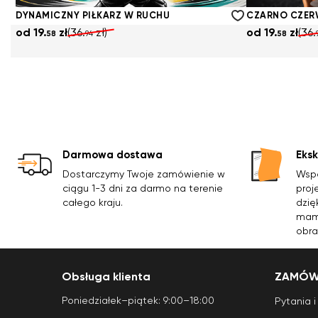
58
94
58
DYNAMICZNY PIŁKARZ W RUCHU
CZARNO CZER
od
19.
zł
(36.
zł)
od
19.
zł
(36.
58
94
58
Darmowa dostawa
Eks
Dostarczymy Twoje zamówienie w
Wspó
ciągu 1-3 dni za darmo na terenie
proj
całego kraju.
dzię
mamy
obra
Obsługa klienta
ZAMÓWI
Poniedziałek–piątek: 9:00–18:00
Pytania 