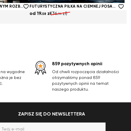
58
94
DYNAMICZNA PIŁKA W TURKUSOWYM ROZBŁYSKU
FUTURYSTYCZNA PIŁKA NA CIEMNEJ POSADZCE
od
19.
zł
(36.
zł)
58
94
859 pozytywnych opinii
y na wygodne
Od chwili rozpoczęcia działalności
ożna je bez
otrzymaliśmy ponad 859
ć.
pozytywnych opinii na temat
naszego produktu.
ZAPISZ SIĘ DO NEWSLETTERA