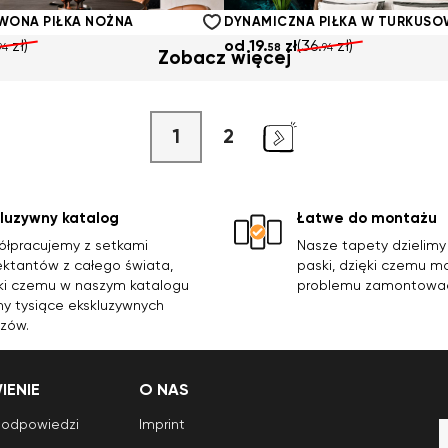
94
58
94
WONA PIŁKA NOŻNA
zł)
od
19.
zł
(36.
zł)
94
58
94
Zobacz więcej
1
2
kluzywny katalog
Łatwe do montażu
łpracujemy z setkami
Nasze tapety dzielim
ektantów z całego świata,
paski, dzięki czemu m
ki czemu w naszym katalogu
problemu zamontowa
 tysiące ekskluzywnych
zów.
ENIE
O NAS
i odpowiedzi
Imprint