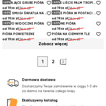
-40%
-40%
PŁYWAJĄCE GRUBE PIÓRA
ZŁOTE LIŚCIE PALM TROPIKALNYCH
od
19.
zł
od
19.
zł
(36.
zł)
(36.
zł)
58
58
94
94
-40%
-40%
BIAŁE SMUGI ŚWIATŁA NA CZARNYM NIEBIE
LEKKIE PIÓRA W POSTACI LIŚCI ROŚLIN
od
19.
zł
od
19.
zł
(36.
zł)
(36.
zł)
58
58
94
94
-40%
-40%
LEDWO WIDOCZNE PIÓRA
ZIELONE PIÓRA
od
19.
zł
od
19.
zł
(36.
zł)
(36.
zł)
58
58
94
94
PIÓRA POWIETRZNE
PIÓRA NA CIEMNYM TLE
od
19.
zł
od
19.
zł
(36.
zł)
(36.
zł)
58
58
94
94
Zobacz więcej
1
2
Darmowa dostawa
Dostarczymy Twoje zamówienie w ciągu 1-3 dni
za darmo na terenie całego kraju.
Ekskluzywny katalog