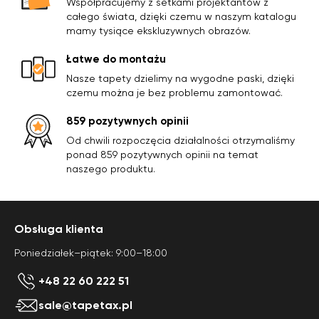
Współpracujemy z setkami projektantów z
całego świata, dzięki czemu w naszym katalogu
mamy tysiące ekskluzywnych obrazów.
Łatwe do montażu
Nasze tapety dzielimy na wygodne paski, dzięki
czemu można je bez problemu zamontować.
859 pozytywnych opinii
Od chwili rozpoczęcia działalności otrzymaliśmy
ponad 859 pozytywnych opinii na temat
naszego produktu.
Obsługa klienta
Poniedziałek–piątek: 9:00–18:00
+48 22 60 222 51
sale@tapetax.pl