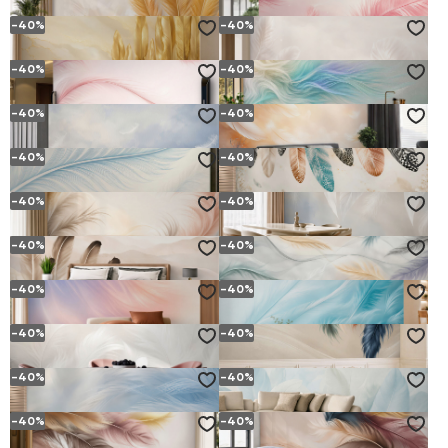
od
19.
zł
od
19.
zł
(36.
zł)
(36.
zł)
58
58
94
94
-40%
-40%
ZŁOTE PIÓRA NA BEŻOWYM TLE ELEGANCKA DO SALONU
RÓŻOWE PIÓRA NA JASNYM TLE DELIKATNA DO SYPIALNI
od
19.
zł
od
19.
zł
(36.
zł)
(36.
zł)
58
58
94
94
-40%
-40%
ZŁOTE PIÓRA NA KREMOWYM TLE GLAMOUR DO ELEGANCKIEGO WNĘTRZA
DELIKATNE PIÓRA BEŻOWE SUBTELNA DO SYPIALNI
od
19.
zł
od
19.
zł
(36.
zł)
(36.
zł)
58
58
94
94
-40%
-40%
DELIKATNE RÓŻOWE PIÓRA NA JASNYM TLE SUBTELNA DO SYPIALNI
ABSTRAKCYJNE PASTELOWE FALE W ODCIENIACH BŁĘKITU I BEŻU
od
19.
zł
od
19.
zł
(36.
zł)
(36.
zł)
58
58
94
94
-40%
-40%
BIAŁE PIÓRA NA BŁĘKITNYM TLE SUBTELNA DO SYPIALNI
BIAŁE PIÓRA NA BRZOSKWINIOWYM TLE SUBTELNA
od
19.
zł
od
19.
zł
(36.
zł)
(36.
zł)
58
58
94
94
-40%
-40%
BŁĘKITNE PIÓRO NA JASNYM TLE SUBTELNA DO SYPIALNI
KOLOROWE PIÓRA BOHO NA JASNYM TLE DELIKATNA DO SYPIALNI
od
19.
zł
od
19.
zł
(36.
zł)
(36.
zł)
58
58
94
94
-40%
-40%
PASTELOWE PIÓRA BEŻOWE I PUDROWY RÓŻ SUBTELNA ELEGANCJA
BIAŁE PIÓRA DELIKATNE NA BŁĘKITNO BEŻOWYM TLE
od
19.
zł
od
19.
zł
(36.
zł)
(36.
zł)
58
58
94
94
-40%
-40%
PIÓRA BEŻOWE NA SUBTELNYM TLE W STYLU BOHO
DELIKATNE PIÓRA PASTELOWE NA JASNYM TLE DO SYPIALNI
od
19.
zł
od
19.
zł
(36.
zł)
(36.
zł)
58
58
94
94
-40%
-40%
PASTELOWE PIÓRA RÓŻOWO NIEBIESKIE DELIKATNA DO SYPIALNI
DELIKATNE PIÓRA BŁĘKITNE LEKKIE I SUBTELNE DO SYPIALNI
od
19.
zł
od
19.
zł
(36.
zł)
(36.
zł)
58
58
94
94
-40%
-40%
BIAŁE PIÓRA DELIKATNE NA JASNYM TLE DO SYPIALNI
KOLOROWE PIÓRA BOHO NA BEŻOWYM TLE
od
19.
zł
od
19.
zł
(36.
zł)
(36.
zł)
58
58
94
94
-40%
-40%
DELIKATNE BIAŁE PIÓRA NA BŁĘKITNYM TLE DO ELEGANCKIEJ SYPIALNI
JASNE LIŚCIE BŁĘKITNO BIAŁE SUBTELNY BOTANICZNY WZÓR DO SYPIALNI
od
19.
zł
od
19.
zł
(36.
zł)
(36.
zł)
58
58
94
94