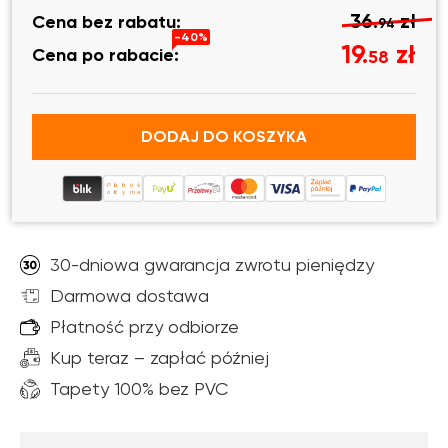
36.
zł
Cena bez rabatu:
94
-40%
19.
zł
Cena po rabacie:
58
DODAJ DO KOSZYKA
Płatność po
otrzymaniu
30-dniowa gwarancja zwrotu pieniędzy
Darmowa dostawa
Płatność przy odbiorze
Kup teraz – zapłać później
Tapety 100% bez PVC