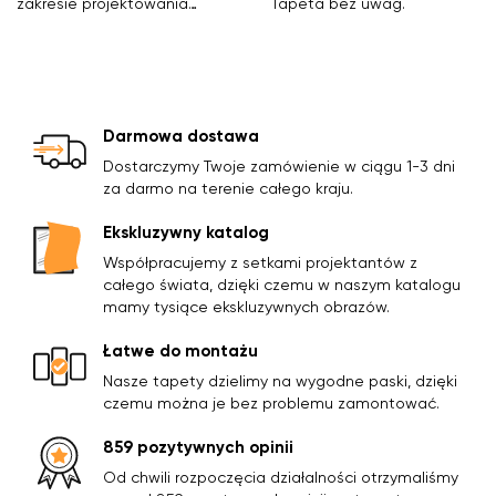
zakresie projektowania
Tapeta bez uwag.
wnętrz nie jest mi obce.
Postanowiłem dla
eksperymentu zamówić
fototapety na Waszej
stronie. Byłem po prostu
Darmowa dostawa
zachwycony, pięknem i
rozmaitością fototapet.
Dostarczymy Twoje zamówienie w ciągu 1-3 dni
Cena i jakość były bardziej
za darmo na terenie całego kraju.
niż zadowalające. A czas
realizacji mile mnie
Ekskluzywny katalog
zaskoczył. Dziękuję za
Współpracujemy z setkami projektantów z
wszystko.
całego świata, dzięki czemu w naszym katalogu
mamy tysiące ekskluzywnych obrazów.
Łatwe do montażu
Nasze tapety dzielimy na wygodne paski, dzięki
czemu można je bez problemu zamontować.
859 pozytywnych opinii
Od chwili rozpoczęcia działalności otrzymaliśmy