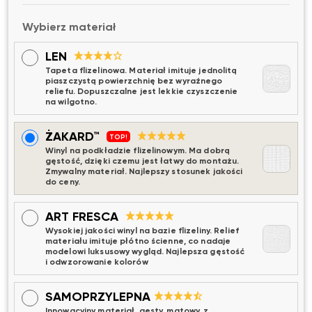
Wybierz materiał
LEN
Tapeta flizelinowa. Materiał imituje jednolitą
piaszczystą powierzchnię bez wyraźnego
reliefu. Dopuszczalne jest lekkie czyszczenie
na wilgotno.
ŻAKARD™
TOP!
Winyl na podkładzie flizelinowym. Ma dobrą
gęstość, dzięki czemu jest łatwy do montażu.
Zmywalny materiał. Najlepszy stosunek jakości
do ceny.
ART FRESCA
Wysokiej jakości winyl na bazie flizeliny. Relief
materiału imituje płótno ścienne, co nadaje
modelowi luksusowy wygląd. Najlepsza gęstość
i odwzorowanie kolorów
SAMOPRZYLEPNA
Innowacyjny materiał, gęsty, matowy, z