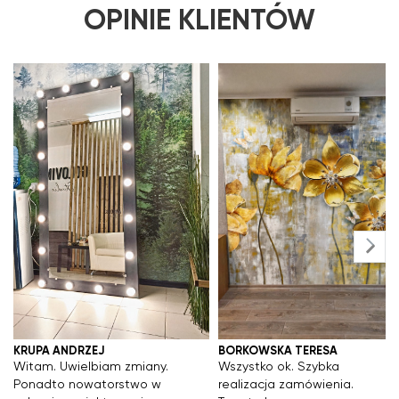
OPINIE KLIENTÓW
korzystając z otrzymanego numeru.
Jeśli wiadomość nie dotarła, zalecamy
sprawdzić folder „Spam” lub „Oferty”. W
przypadku braku informacji prosimy o
kontakt mailowy lub telefoniczny –
niezwłocznie przekażemy dane do
śledzenia.
KRUPA ANDRZEJ
BORKOWSKA TERESA
Witam. Uwielbiam zmiany.
Wszystko ok. Szybka
Ponadto nowatorstwo w
realizacja zamówienia.