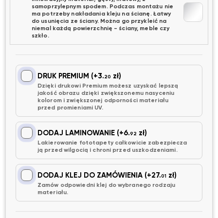
samoprzylepnym spodem. Podczas montażu nie
ma potrzeby nakładania kleju na ścianę. Łatwy
do usunięcia ze ściany. Można go przykleić na
niemal każdą powierzchnię - ściany, meble czy
szkło.
DRUK PREMIUM
(+3.
zł)
20
Dzięki drukowi Premium możesz uzyskać lepszą
jakość obrazu dzięki zwiększonemu nasyceniu
kolorom i zwiększonej odporności materiału
przed promieniami UV.
DODAJ LAMINOWANIE
(+6.
zł)
92
Lakierowanie fototapety całkowicie zabezpiecza
ją przed wilgocią i chroni przed uszkodzeniami.
DODAJ KLEJ DO ZAMÓWIENIA
(+27.
zł)
01
Zamów odpowiedni klej do wybranego rodzaju
materiału.