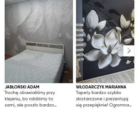
kontakt mailowy lub telefoniczny –
niezwłocznie przekażemy dane do
śledzenia.
JABŁOŃSKI ADAM
WŁODARCZYK MARIANNA
Trochę obawialiśmy przy
Tapety bardzo szybko
klejeniu, bo robiliśmy to
dostarczone i prezentują
sami, ale poszło bardzo
się przepięknie! Ogromna
szybko, około 30 minut.
baza zdjęć i wszystko
Jakość jest bardzo dobra,
robione pod wymiar. Nic
a porównując ceny w
tylko polecać!
mieście i w internecie, tutaj
są one najlepsze, więc