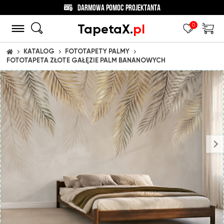
DARMOWA POMOC PROJEKTANTA
TapetaX.
pl
0
KATALOG
FOTOTAPETY PALMY
STRONA GŁÓWNA
FOTOTAPETA ZŁOTE GAŁĘZIE PALM BANANOWYCH