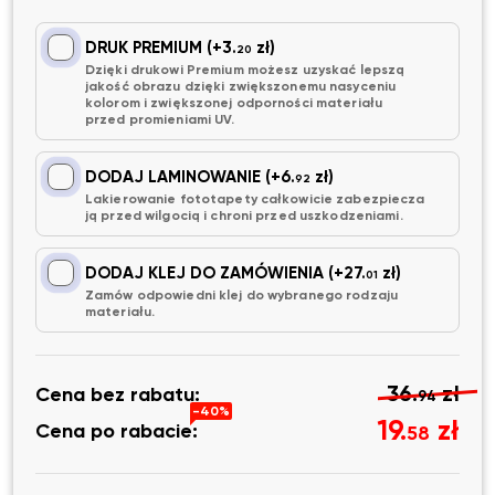
DRUK PREMIUM
(+3.
zł)
20
Dzięki drukowi Premium możesz uzyskać lepszą
jakość obrazu dzięki zwiększonemu nasyceniu
kolorom i zwiększonej odporności materiału
przed promieniami UV.
DODAJ LAMINOWANIE
(+6.
zł)
92
Lakierowanie fototapety całkowicie zabezpiecza
ją przed wilgocią i chroni przed uszkodzeniami.
DODAJ KLEJ DO ZAMÓWIENIA
(+27.
zł)
01
Zamów odpowiedni klej do wybranego rodzaju
materiału.
36.
zł
Cena bez rabatu:
94
-40%
19.
zł
Cena po rabacie:
58