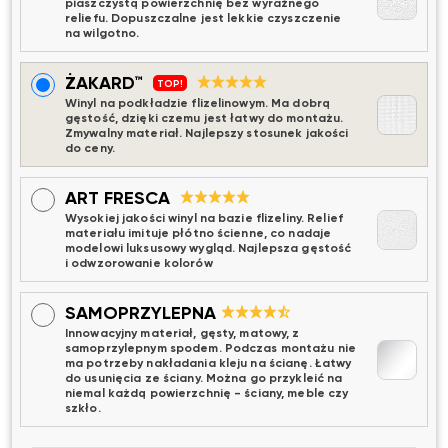
piaszczystą powierzchnię bez wyraźnego
reliefu. Dopuszczalne jest lekkie czyszczenie
na wilgotno.
ŻAKARD™
TOP!
Winyl na podkładzie flizelinowym. Ma dobrą
gęstość, dzięki czemu jest łatwy do montażu.
Zmywalny materiał. Najlepszy stosunek jakości
do ceny.
ART FRESCA
Wysokiej jakości winyl na bazie flizeliny. Relief
materiału imituje płótno ścienne, co nadaje
modelowi luksusowy wygląd. Najlepsza gęstość
i odwzorowanie kolorów
SAMOPRZYLEPNA
Innowacyjny materiał, gęsty, matowy, z
samoprzylepnym spodem. Podczas montażu nie
ma potrzeby nakładania kleju na ścianę. Łatwy
do usunięcia ze ściany. Można go przykleić na
niemal każdą powierzchnię - ściany, meble czy
szkło.