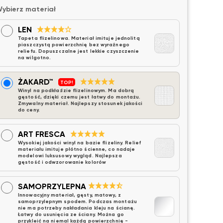
ybierz materiał
LEN
Tapeta flizelinowa. Materiał imituje jednolitą
piaszczystą powierzchnię bez wyraźnego
reliefu. Dopuszczalne jest lekkie czyszczenie
na wilgotno.
ŻAKARD™
TOP!
Winyl na podkładzie flizelinowym. Ma dobrą
gęstość, dzięki czemu jest łatwy do montażu.
Zmywalny materiał. Najlepszy stosunek jakości
do ceny.
ART FRESCA
Wysokiej jakości winyl na bazie flizeliny. Relief
materiału imituje płótno ścienne, co nadaje
modelowi luksusowy wygląd. Najlepsza
gęstość i odwzorowanie kolorów
SAMOPRZYLEPNA
Innowacyjny materiał, gęsty, matowy, z
samoprzylepnym spodem. Podczas montażu
nie ma potrzeby nakładania kleju na ścianę.
Łatwy do usunięcia ze ściany. Można go
przykleić na niemal każdą powierzchnię -