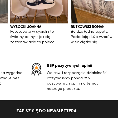
WYSOCKI JOANNA
RUTKOWSKI ROMAN
Fototapeta w sypialni to
Bardzo ładne tapety.
świetny pomysł, jak się
Posiadają dużo wzorów
zastanawiacie to polecam.
więc ciężko się
Wybrałam widok lasu i
zdecydować. Jakość jest
codziennie budzę się i
super!
zasypiam z tym pięknym
krajobrazem przed oczami.
859 pozytywnych opinii
Fototapeta wygląda
y na wygodne
Od chwili rozpoczęcia działalności
pięknie i łatwo się ją
ożna je bez
otrzymaliśmy ponad 859
przykleja.
ć.
pozytywnych opinii na temat
naszego produktu.
ZAPISZ SIĘ DO NEWSLETTERA