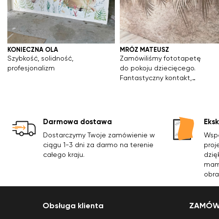
KONIECZNA OLA
MRÓZ MATEUSZ
Szybkość, solidność,
Zamówiliśmy fototapetę
profesjonalizm
do pokoju dziecięcego.
Fantastyczny kontakt,
ekspresowa realizacja
zamówienia. Tapeta
wygląda cudnie. 10/10
Darmowa dostawa
Eks
Dostarczymy Twoje zamówienie w
Wspó
ciągu 1-3 dni za darmo na terenie
proj
całego kraju.
dzię
mamy
obra
Obsługa klienta
ZAMÓWI