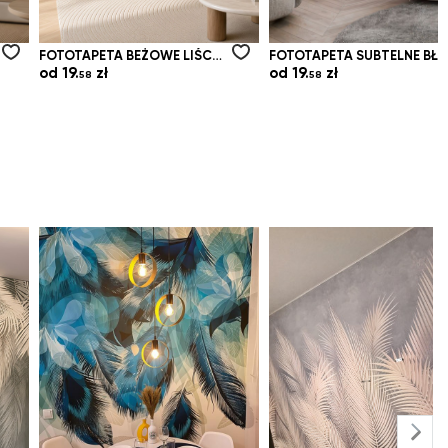
FOTOTAPETA BEŻOWE LIŚCIE BANANOWCA W SUBTELNYM STYLU TROPICAL
FOTOTAPETA SUBTELNE BŁĘKITNE LIŚCIE W BLASKU
od
19.
zł
od
19.
zł
58
58