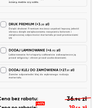
ściany, meble czy szkło.
DRUK PREMIUM
(+3.
zł)
20
Dzięki drukowi Premium możesz uzyskać lepszą jakość
obrazu dzięki zwiększonemu nasyceniu kolorom i
zwiększonej odporności materiału przed promieniami
UV.
DODAJ LAMINOWANIE
(+6.
zł)
92
Lakierowanie fototapety całkowicie zabezpiecza ją
przed wilgocią i chroni przed uszkodzeniami.
DODAJ KLEJ DO ZAMÓWIENIA
(+27.
zł)
01
Zamów odpowiedni klej do wybranego rodzaju
materiału.
36.
zł
Cena bez rabatu:
94
-40%
19.
zł
Cena po rabacie: