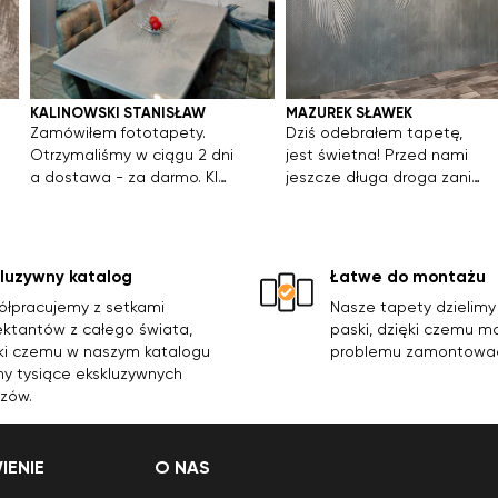
KALINOWSKI STANISŁAW
MAZUREK SŁAWEK
Zamówiłem fototapety.
Dziś odebrałem tapetę,
Otrzymaliśmy w ciągu 2 dni
jest świetna! Przed nami
a dostawa - za darmo. Klej
jeszcze długa droga zanim
kupiliśmy w sklepie.
zostanie przyklejona, więc
Wszystko normalnie
rozłożylismy na podłodze,
poklejone. Nie mam pytań.
córka jest bardzo
Wszystko super.
zadowolona. Dziękujemy,
kluzywny katalog
Łatwe do montażu
będziemy zamawiać
łpracujemy z setkami
Nasze tapety dzielim
jeszcze. Na pewno wrzucę
ektantów z całego świata,
paski, dzięki czemu m
zdjęcie gotowej ściany.
ki czemu w naszym katalogu
problemu zamontowa
 tysiące ekskluzywnych
zów.
ENIE
O NAS