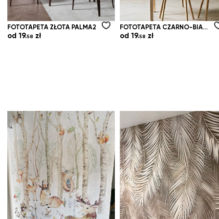
FOTOTAPETA ZŁOTA PALMA2
FOTOTAPETA CZARNO-BIAŁE NARYSOWANE LIŚCIE
od
19.
zł
od
19.
zł
58
58