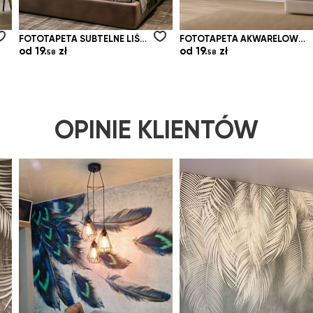
FOTOTAPETA SUBTELNE LIŚCIE W BEŻOWO ZIELONYCH ODCIENIACH
FOTOTAPETA AKWARELOWE WYDRUKI Z ROŚLINNOŚCIĄ DŻUNGLI
od
19.
zł
od
19.
zł
58
58
OPINIE KLIENTÓW